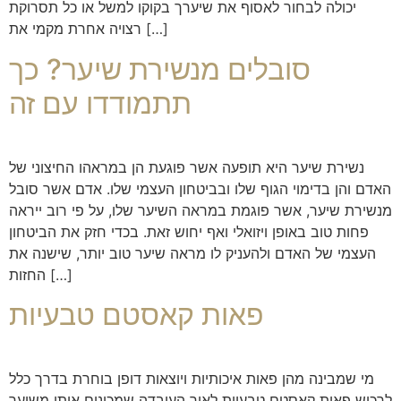
יכולה לבחור לאסוף את שיערך בקוקו למשל או כל תסרוקת
רצויה אחרת מקמי את […]
סובלים מנשירת שיער? כך
תתמודדו עם זה
נשירת שיער היא תופעה אשר פוגעת הן במראהו החיצוני של
האדם והן בדימוי הגוף שלו ובביטחון העצמי שלו. אדם אשר סובל
מנשירת שיער, אשר פוגמת במראה השיער שלו, על פי רוב ייראה
פחות טוב באופן ויזואלי ואף יחוש זאת. בכדי חזק את הביטחון
העצמי של האדם ולהעניק לו מראה שיער טוב יותר, שישנה את
החזות […]
פאות קאסטם טבעיות
מי שמבינה מהן פאות איכותיות ויוצאות דופן בוחרת בדרך כלל
לרכוש פאות קאסטם טבעיות לאור העובדה שמכינים אותן משיער